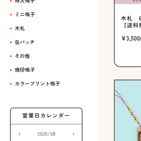
特大鳴子
ミニ鳴子
木札 6
【送料
木札
¥3,500
缶バッチ
その他
焼印鳴子
カラープリント鳴子
2026/08