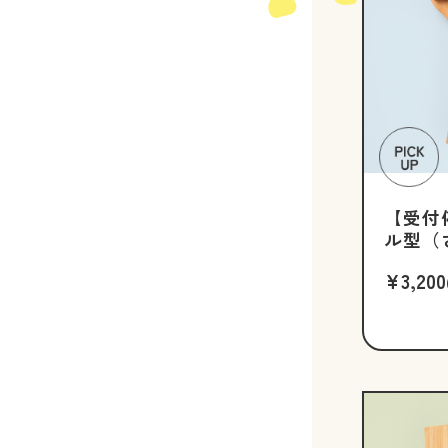
【受付
ル型（
¥3,200