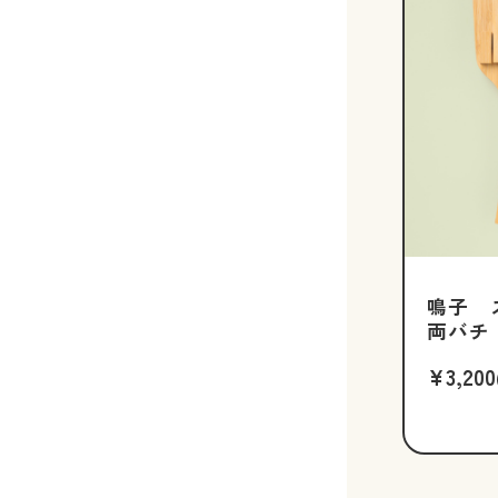
鳴子 
両バチ
¥3,200