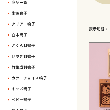
商品一覧
朱色鳴子
クリアー鳴子
表示切替：
白木鳴子
さくら材鳴子
けやき材鳴子
竹集成材鳴子
カラーチョイス鳴子
キッズ鳴子
ベビー鳴子