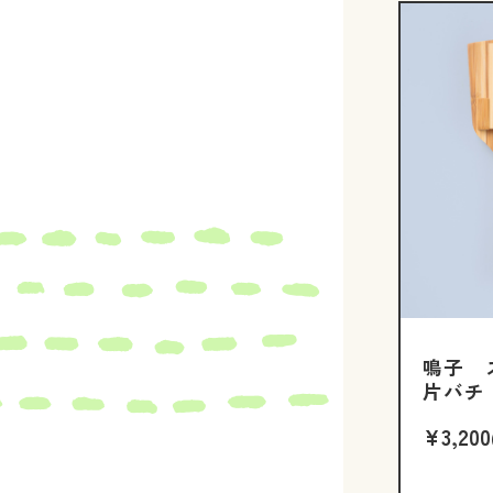
鳴子 
片バチ
¥3,200