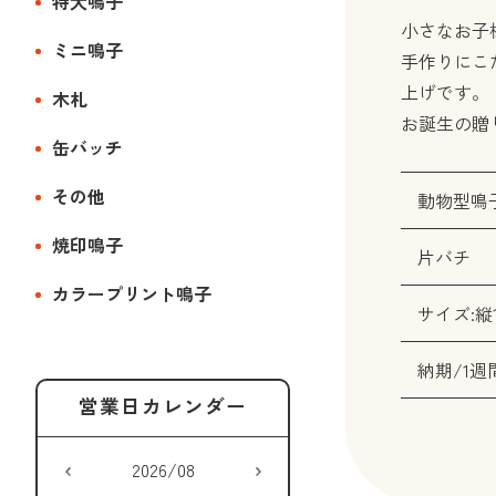
特大鳴子
小さなお子
ミニ鳴子
手作りにこ
上げです。
木札
お誕生の贈
缶バッチ
その他
動物型鳴
焼印鳴子
片バチ
カラープリント鳴子
サイズ:縦11
納期/1週
2026/08