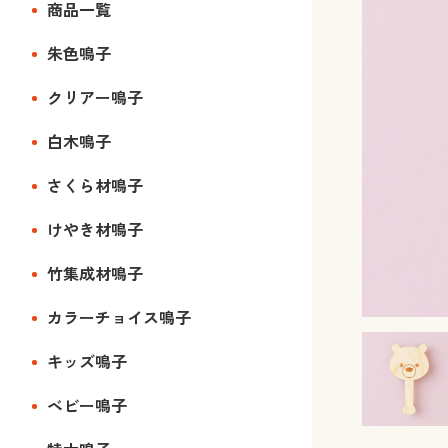
商品一覧
朱色鳴子
クリアー鳴子
白木鳴子
さくら材鳴子
けやき材鳴子
竹集成材鳴子
カラーチョイス鳴子
キッズ鳴子
ベビー鳴子