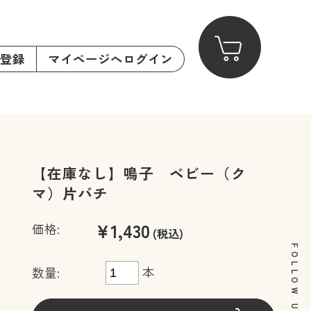
登録
マイページへログイン
【在庫なし】鳴子 ベビー（ク
マ）片バチ
¥1,430
価格:
(税込)
FOLLOW US
本
数量: