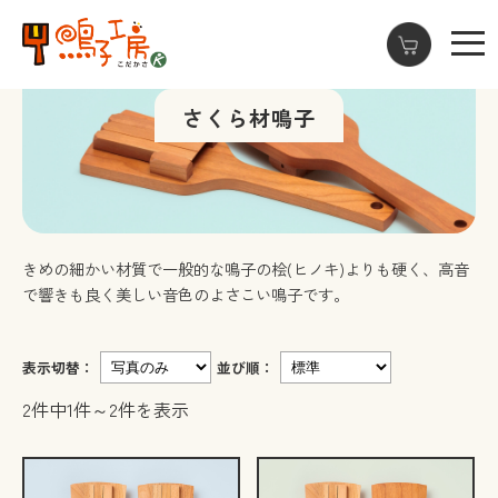
さくら材鳴子
きめの細かい材質で一般的な鳴子の桧(ヒノキ)よりも硬く、
高音
で響きも良く美しい音色のよさこい鳴子です。
表示切替：
並び順：
2件中1件～2件を表示