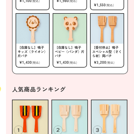
¥1,100
¥1,980
(税込)
(税込)
¥1,550
(税込)
【在庫なし】鳴子
【在庫なし】鳴子
【受付停止】鳴子
キッズ（ライオン）
ベビー（パンダ）片
スペシャル型（さく
片バチ
バチ
ら材）両バチ
¥1,430
¥1,430
¥3,200
(税込)
(税込)
(税込)
人気商品ランキング