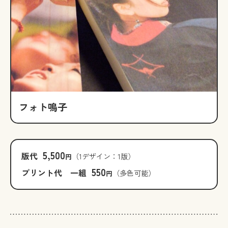
フォト鳴子
5,500
版代
（1デザイン：1版）
円
550
プリント代 一組
（多色可能）
円