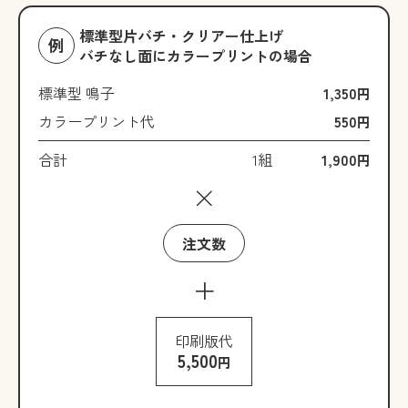
標準型片バチ・クリアー仕上げ
例
バチなし面にカラープリントの場合
標準型 鳴子
1,350
円
カラープリント代
550
円
合計
1組
1,900
円
×
注文数
+
印刷版代
5,500
円