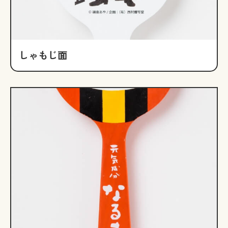
しゃもじ面