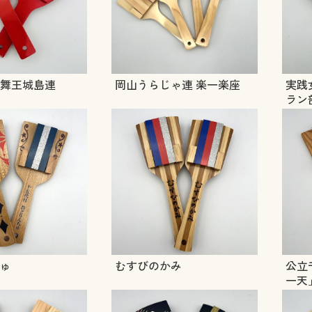
I亜舞王城島連
岡山うらじゃ連 楽一楽座
実践女
ラン部
ゅ
むすびのかみ
公立
一天