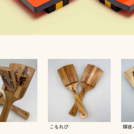
こもれび
輝夜-