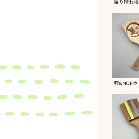
羅り瑠れ櫓
藍&MOE