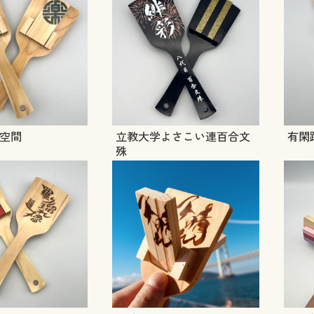
空間
立教大学よさこい連百合文
有閑
殊