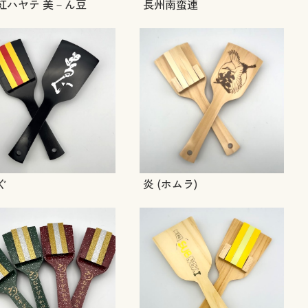
紅ハヤテ 美－ん豆
長州南蛮連
ぐ
炎 (ホムラ)