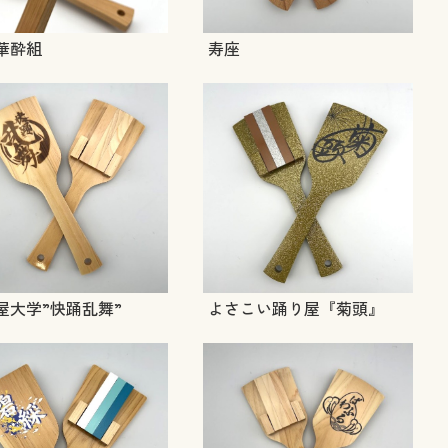
華酔組
寿座
屋大学”快踊乱舞”
よさこい踊り屋『菊頭』