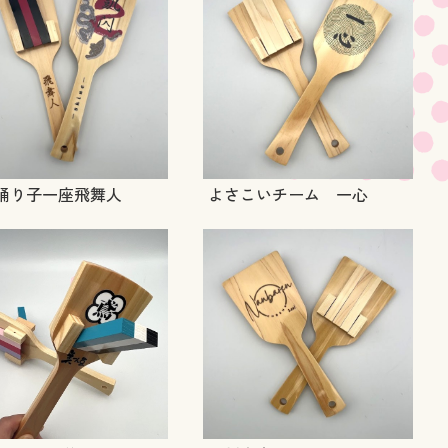
踊り子一座飛舞人
よさこいチーム 一心