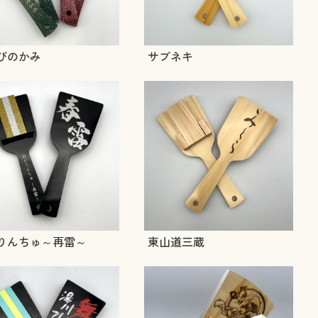
びのかみ
サブネキ
りんちゅ～再雷～
東山道三蔵