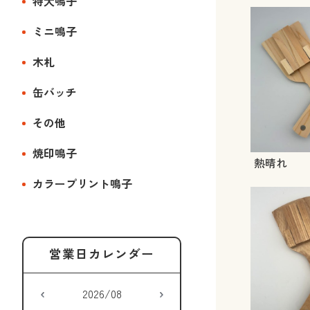
特大鳴子
ミニ鳴子
木札
缶バッチ
その他
焼印鳴子
熱晴れ
カラープリント鳴子
2026/08