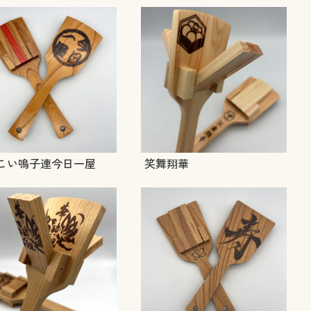
こい鳴子連今日一屋
笑舞翔華