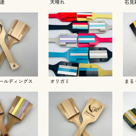
連
天晴れ
石見
ホールディングス
オリガミ
まる