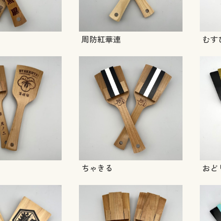
周防紅華連
むす
ちゃきる
おど