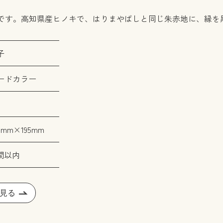
です。高知県産ヒノキで、はりまやばしと同じ朱赤地に、縁を
子
ードカラー
mm×195mm
間以内
見る