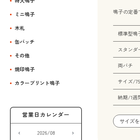
特大鳴子
鳴子の定番
ミニ鳴子
木札
標準型鳴
缶バッチ
スタンダ
その他
両バチ
焼印鳴子
サイズ/75
カラープリント鳴子
納期/1週
サイズを
2026/08