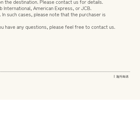
n the destination. Please contact us for details.
 International, American Express, or JCB.
n such cases, please note that the purchaser is
you have any questions, please feel free to contact us.
海外発送