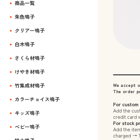
商品一覧
朱色鳴子
クリアー鳴子
白木鳴子
さくら材鳴子
けやき材鳴子
竹集成材鳴子
We accept o
The order pr
カラーチョイス鳴子
For custom
Add the cus
キッズ鳴子
credit card
For stock p
ベビー鳴子
Add the item
charged → T