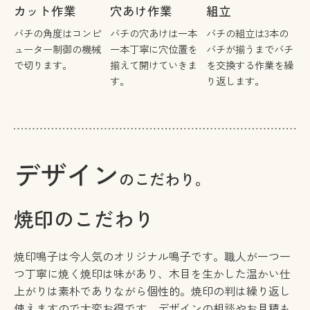
カット作業
穴あけ作業
組立
バチの角度はコンピ
バチの穴あけは一本
バチの組立は3本の
ューター制御の機械
一本丁寧に穴位置を
バチが揃うまでバチ
で切ります。
揃えて開けていきま
を交換する作業を繰
す。
り返します。
デザイン
のこだわり。
焼印のこだわり
焼印鳴子は今人気のオリジナル鳴子です。職人が一つ一
つ丁寧に焼く焼印は味があり、木目を生かした温かい仕
上がりは素朴でありながら個性的。焼印の判は繰り返し
使えますので大変お得です。デザインの相談やお見積も